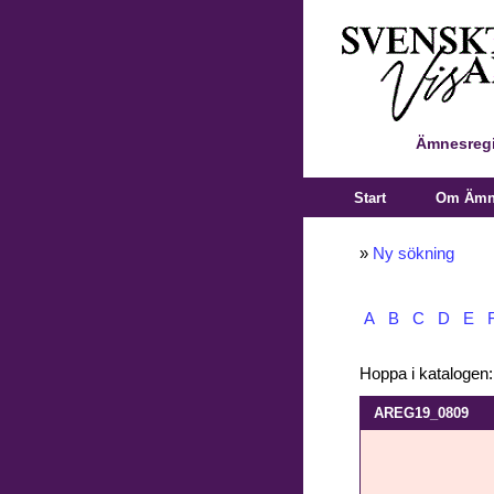
Ämnesregi
Start
Om Ämne
»
Ny sökning
A
B
C
D
E
Hoppa i katalogen
AREG19_0809