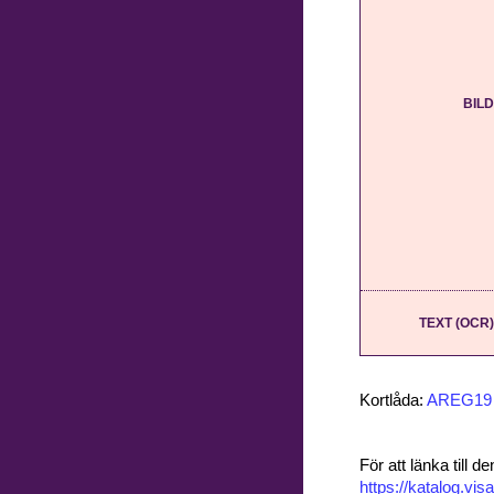
BILD
TEXT (OCR)
Kortlåda:
AREG19
För att länka till
https://katalog.v