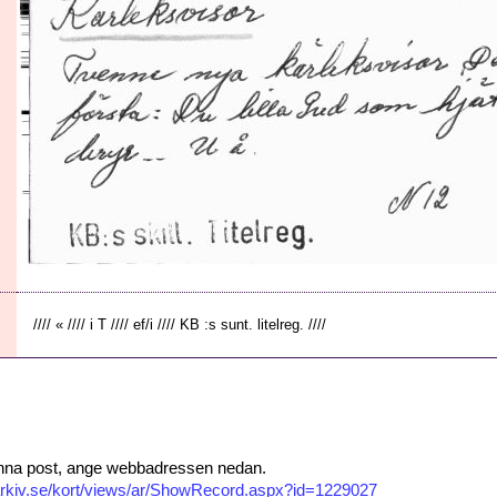
//// « //// i T //// ef/i //// KB :s sunt. litelreg. ////
 denna post, ange webbadressen nedan.
isarkiv.se/kort/views/ar/ShowRecord.aspx?id=1229027