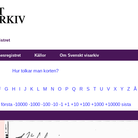
stret
sregistret
Källor
Om Svenskt visarkiv
Hur tolkar man korten?
F
G
H
I
J
K
L
M
N
O
P
Q
R
S
T
U
V
X
Y
Z
Å
:
första
-10000
-1000
-100
-10
-1
+1
+10
+100
+1000
+10000
sista