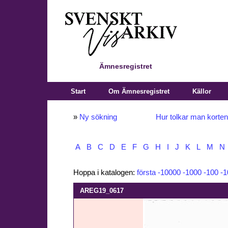
Ämnesregistret
Start
Om Ämnesregistret
Källor
»
Ny sökning
Hur tolkar man korte
A
B
C
D
E
F
G
H
I
J
K
L
M
N
Hoppa i katalogen:
första
-10000
-1000
-100
-1
AREG19_0617