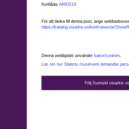
Kortlåda:
AREG19
För att länka till denna post, ange webbadress
https://katalog.visarkiv.se/kort/views/ar/Sh
Denna webbplats använder
kakor/cookies
.
Läs om hur Statens musikverk behandlar perso
Följ Svenskt visarkiv v