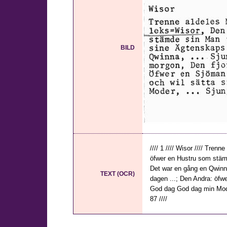
BILD
//// 1 //// Wisor //// Tre
öfwer en Hustru som stämd
Det war en gång en Qwinn
TEXT (OCR)
dagen ...; Den Andra: öfwe
God dag God dag min Moder
87 ////