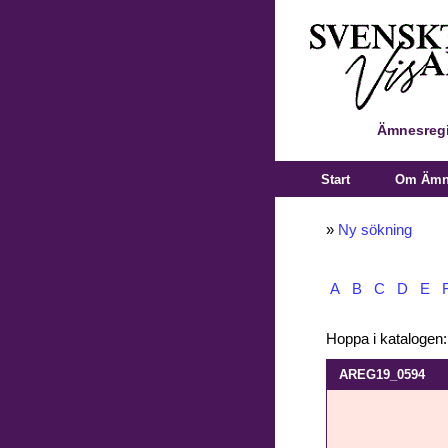
Ämnesregi
Start
Om Ämne
»
Ny sökning
A
B
C
D
E
Hoppa i katalogen
AREG19_0594