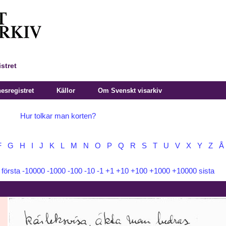
stret
sregistret
Källor
Om Svenskt visarkiv
Hur tolkar man korten?
F
G
H
I
J
K
L
M
N
O
P
Q
R
S
T
U
V
X
Y
Z
Å
:
första
-10000
-1000
-100
-10
-1
+1
+10
+100
+1000
+10000
sista