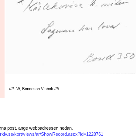
//// -W, Bondeson Visbok ////
 denna post, ange webbadressen nedan.
isarkiv.se/kort/views/ar/ShowRecord.aspx?id=1228761