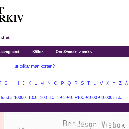
stret
sregistret
Källor
Om Svenskt visarkiv
Hur tolkar man korten?
F
G
H
I
J
K
L
M
N
O
P
Q
R
S
T
U
V
X
Y
Z
Å
:
första
-10000
-1000
-100
-10
-1
+1
+10
+100
+1000
+10000
sista