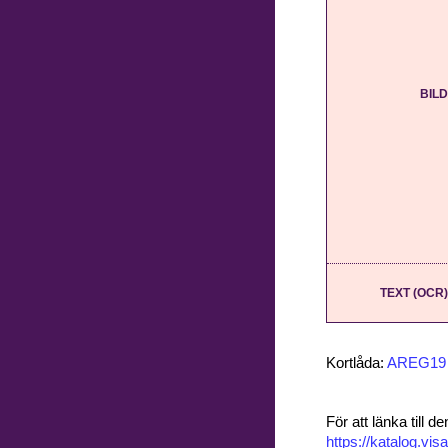
BILD
TEXT (OCR)
Kortlåda:
AREG19
För att länka till
https://katalog.v