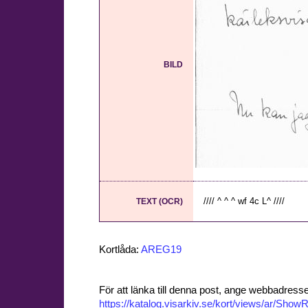
BILD
//// ^ ^ ^ wf 4c L^ ////
TEXT (OCR)
Kortlåda:
AREG19
För att länka till denna post, ange webbadress
https://katalog.visarkiv.se/kort/views/ar/Sh