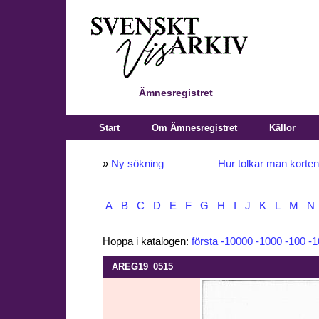
Ämnesregistret
Start
Om Ämnesregistret
Källor
»
Ny sökning
Hur tolkar man korte
A
B
C
D
E
F
G
H
I
J
K
L
M
N
Hoppa i katalogen:
första
-10000
-1000
-100
-1
AREG19_0515