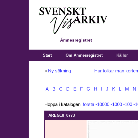
Ämnesregistret
Start
Om Ämnesregistret
Källor
»
Ny sökning
Hur tolkar man korte
A
B
C
D
E
F
G
H
I
J
K
L
M
N
Hoppa i katalogen:
första
-10000
-1000
-100
-1
AREG18_0773