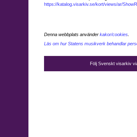
https://katalog.visarkiv.se/kort/views/ar/Sh
Denna webbplats använder
kakor/cookies
.
Läs om hur Statens musikverk behandlar perso
Följ Svenskt visarkiv v