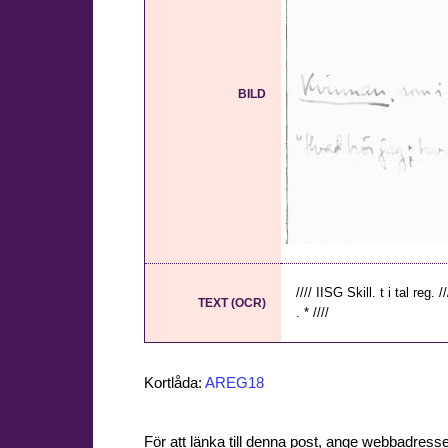
BILD
//// IISG Skill. t i tal reg
TEXT (OCR)
. * ////
Kortlåda:
AREG18
För att länka till denna post, ange webbadress