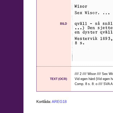
BILD
//// 2 //// Wisor //// Sex W
Vid egen härd (Vid egen hä
TEXT (OCR)
Comp. 8 s. 8: o //// SVA A 
Kortlåda:
AREG18