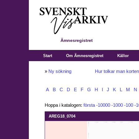
Ämnesregistret
Start
Om Ämnesregistret
Källor
»
Ny sökning
Hur tolkar man korte
A
B
C
D
E
F
G
H
I
J
K
L
M
N
Hoppa i katalogen:
första
-10000
-1000
-100
-1
AREG18_0704