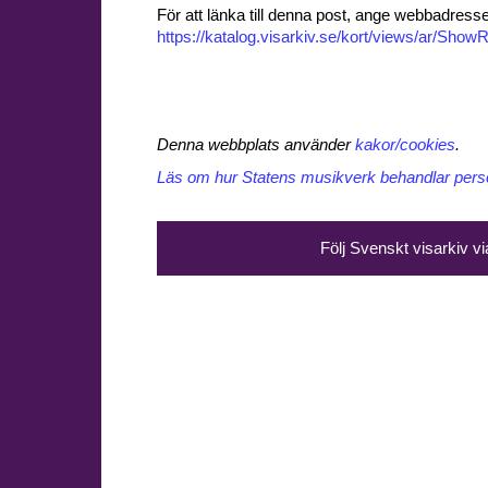
För att länka till denna post, ange webbadress
https://katalog.visarkiv.se/kort/views/ar/Sh
Denna webbplats använder
kakor/cookies
.
Läs om hur Statens musikverk behandlar perso
Följ Svenskt visarkiv v