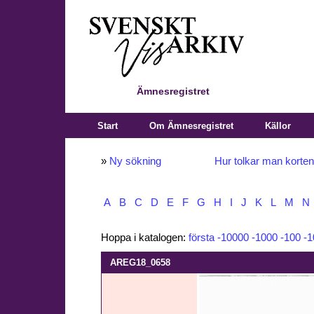
Ämnesregistret
Start
Om Ämnesregistret
Källor
»
Ny sökning
Hur tolkar man korte
A
B
C
D
E
F
G
H
I
J
K
L
M
N
Hoppa i katalogen:
första
-10000
-1000
-100
-1
AREG18_0658