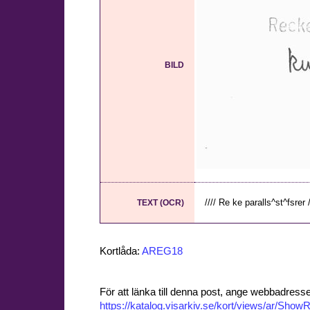
BILD
//// Re ke paralls^st^fsrer /
TEXT (OCR)
Kortlåda:
AREG18
För att länka till denna post, ange webbadress
https://katalog.visarkiv.se/kort/views/ar/Sh