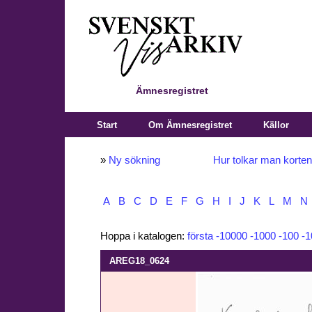
Ämnesregistret
Start
Om Ämnesregistret
Källor
»
Ny sökning
Hur tolkar man korte
A
B
C
D
E
F
G
H
I
J
K
L
M
N
Hoppa i katalogen:
första
-10000
-1000
-100
-1
AREG18_0624