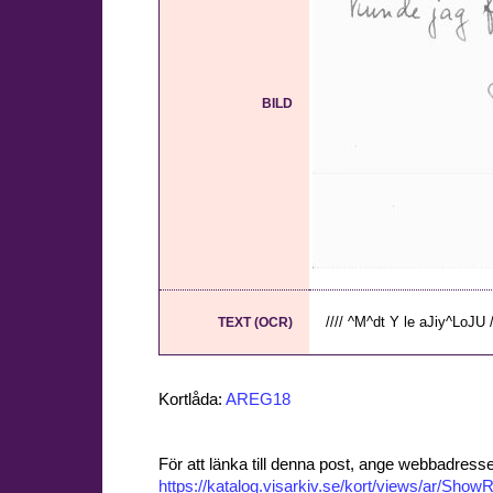
BILD
//// ^M^dt Y le aJiy^LoJU /
TEXT (OCR)
Kortlåda:
AREG18
För att länka till denna post, ange webbadress
https://katalog.visarkiv.se/kort/views/ar/Sh