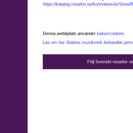
https://katalog.visarkiv.se/kort/views/ar/Sh
Denna webbplats använder
kakor/cookies
.
Läs om hur Statens musikverk behandlar perso
Följ Svenskt visarkiv v