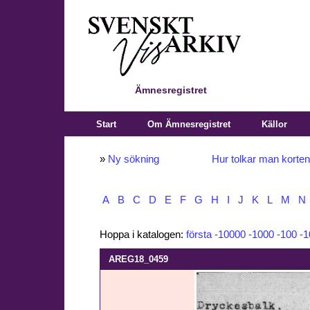
Ämnesregistret
Start
Om Ämnesregistret
Källor
»
Ny sökning
Hur tolkar man korte
A
B
C
D
E
F
G
H
I
J
K
L
M
N
Hoppa i katalogen:
första
-10000
-1000
-100
-1
AREG18_0459