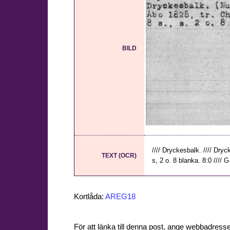
BILD
//// Dryckesbalk. //// Dryc
TEXT (OCR)
s, 2 o. 8 blanka. 8:0 //// G
Kortlåda:
AREG18
För att länka till denna post, ange webbadress