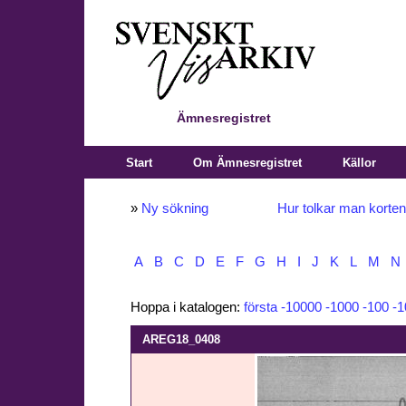
Ämnesregistret
Start
Om Ämnesregistret
Källor
»
Ny sökning
Hur tolkar man korte
A
B
C
D
E
F
G
H
I
J
K
L
M
N
Hoppa i katalogen:
första
-10000
-1000
-100
-1
AREG18_0408