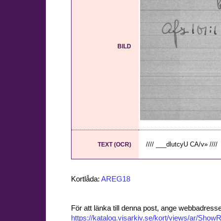
BILD
//// ___dlutcyU CA/v» ////
TEXT (OCR)
Kortlåda:
AREG18
För att länka till denna post, ange webbadress
https://katalog.visarkiv.se/kort/views/ar/Sh