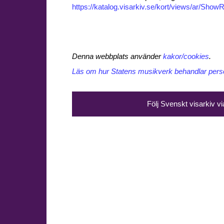
https://katalog.visarkiv.se/kort/views/ar/Sh
Denna webbplats använder
kakor/cookies
.
Läs om hur Statens musikverk behandlar perso
Följ Svenskt visarkiv v