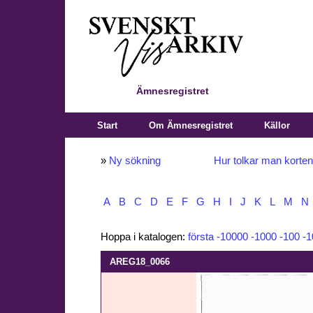
Ämnesregistret
Start
Om Ämnesregistret
Källor
»
Ny sökning
Hur tolkar man korte
A
B
C
D
E
F
G
H
I
J
K
L
M
N
Hoppa i katalogen:
första
-10000
-1000
-100
-1
AREG18_0066