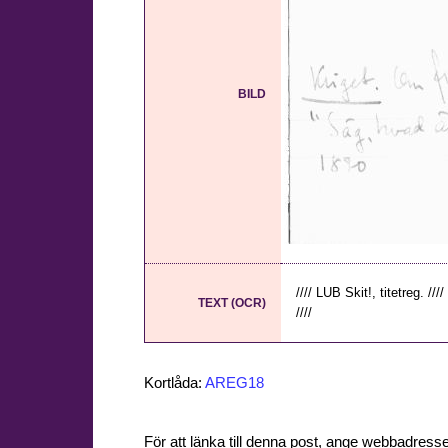
BILD
//// LUB Skit!, titetreg. ///
TEXT (OCR)
////
Kortlåda:
AREG18
För att länka till denna post, ange webbadress