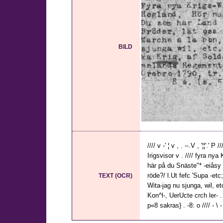
BILD
//// v -' ¦ v , . --.V , '¦¦'.' P ////
Irigsvisor v . //// fyra nya
här på du Snäste"* -eiåsy i
röde?/ l.Ut fefc 'Supa -etc
TEXT (OCR)
Wita-jag nu sjunga, wil, e
Kon^l-, UerUcte crch ler- .
p«8 sakras} . -8: o //// - \ 