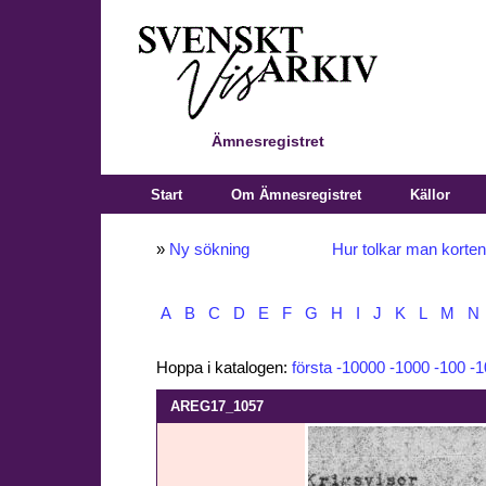
Ämnesregistret
Start
Om Ämnesregistret
Källor
»
Ny sökning
Hur tolkar man korte
A
B
C
D
E
F
G
H
I
J
K
L
M
N
Hoppa i katalogen:
första
-10000
-1000
-100
-1
AREG17_1057