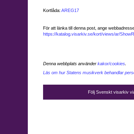
Kortlåda:
AREG17
För att länka till denna post, ange webbadress
https://katalog.visarkiv.se/kort/views/ar/Sh
Denna webbplats använder
kakor/cookies
.
Läs om hur Statens musikverk behandlar perso
Följ Svenskt visarkiv v