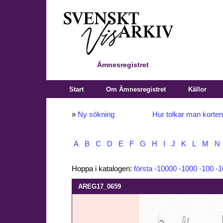
Ämnesregistret
Start
Om Ämnesregistret
Källor
»
Ny sökning
Hur tolkar man korte
A
B
C
D
E
F
G
H
I
J
K
L
M
N
Hoppa i katalogen:
första
-10000
-1000
-100
-1
AREG17_0659