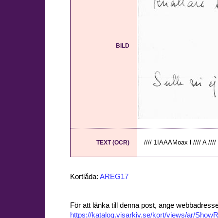
BILD
//// 1IAAAMoax l //// A //// 
TEXT (OCR)
Kortlåda:
AREG17
För att länka till denna post, ange webbadress
https://katalog.visarkiv.se/kort/views/ar/Sh