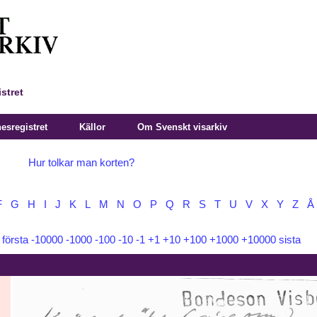
stret
sregistret
Källor
Om Svenskt visarkiv
Hur tolkar man korten?
F
G
H
I
J
K
L
M
N
O
P
Q
R
S
T
U
V
X
Y
Z
Å
:
första
-10000
-1000
-100
-10
-1
+1
+10
+100
+1000
+10000
sista