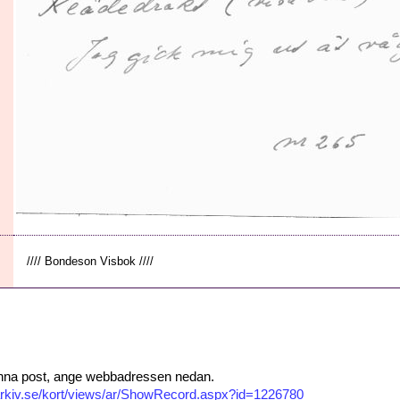
//// Bondeson Visbok ////
 denna post, ange webbadressen nedan.
isarkiv.se/kort/views/ar/ShowRecord.aspx?id=1226780