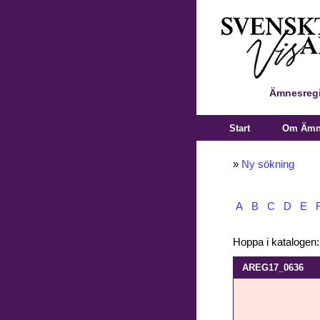
Ämnesregi
Start
Om Ämne
»
Ny sökning
A
B
C
D
E
Hoppa i katalogen
AREG17_0636