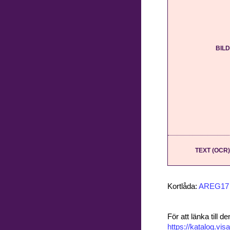
BILD
TEXT (OCR)
Kortlåda:
AREG17
För att länka till
https://katalog.v