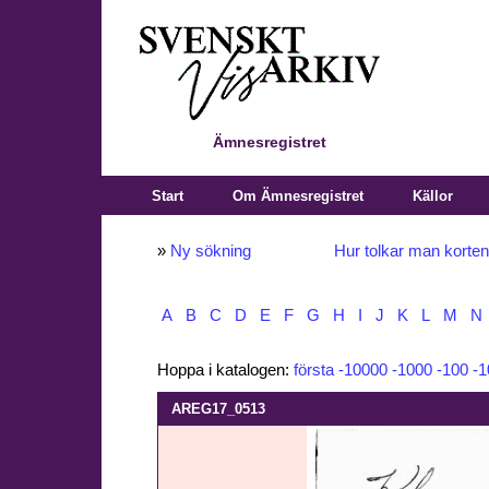
Ämnesregistret
Start
Om Ämnesregistret
Källor
»
Ny sökning
Hur tolkar man korte
A
B
C
D
E
F
G
H
I
J
K
L
M
N
Hoppa i katalogen:
första
-10000
-1000
-100
-1
AREG17_0513