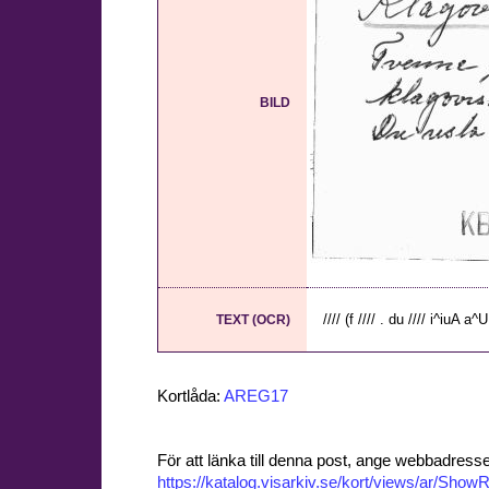
BILD
//// (f //// . du //// i^iuA a^
TEXT (OCR)
Kortlåda:
AREG17
För att länka till denna post, ange webbadress
https://katalog.visarkiv.se/kort/views/ar/Sh