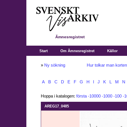
Ämnesregistret
Start
Om Ämnesregistret
Källor
»
Ny sökning
Hur tolkar man korte
A
B
C
D
E
F
G
H
I
J
K
L
M
N
Hoppa i katalogen:
första
-10000
-1000
-100
-1
AREG17_0485