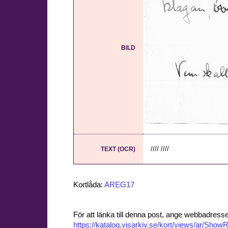
BILD
//// ////
TEXT (OCR)
Kortlåda:
AREG17
För att länka till denna post, ange webbadress
https://katalog.visarkiv.se/kort/views/ar/Sh