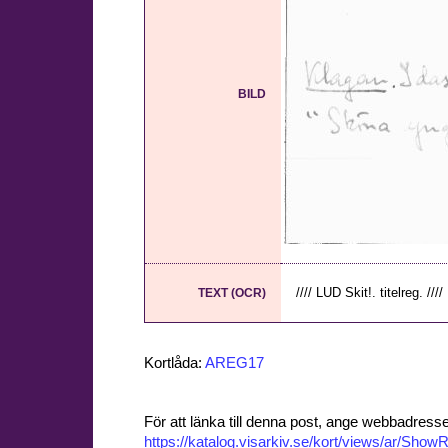
BILD
//// LUD Skit!. titelreg. ////
TEXT (OCR)
Kortlåda:
AREG17
För att länka till denna post, ange webbadress
https://katalog.visarkiv.se/kort/views/ar/Sh