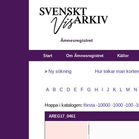
Ämnesregistret
Start
Om Ämnesregistret
Källor
»
Ny sökning
Hur tolkar man korte
A
B
C
D
E
F
G
H
I
J
K
L
M
N
Hoppa i katalogen:
första
-10000
-1000
-100
-1
AREG17_0461