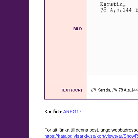
BILD
//// Kerstin, //// 78 A,s.14
TEXT (OCR)
Kortlåda:
AREG17
För att länka till denna post, ange webbadress
https://katalog.visarkiv.se/kort/views/ar/Sh