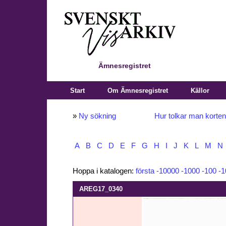
Ämnesregistret
Start
Om Ämnesregistret
Källor
»
Ny sökning
Hur tolkar man korte
A
B
C
D
E
F
G
H
I
J
K
L
M
N
Hoppa i katalogen:
första
-10000
-1000
-100
-1
AREG17_0340