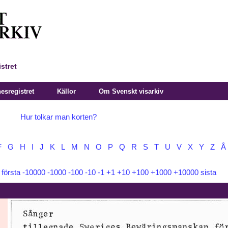
stret
sregistret
Källor
Om Svenskt visarkiv
Hur tolkar man korten?
F
G
H
I
J
K
L
M
N
O
P
Q
R
S
T
U
V
X
Y
Z
Å
:
första
-10000
-1000
-100
-10
-1
+1
+10
+100
+1000
+10000
sista