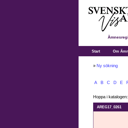
Ämnesregi
Start
Om Ämne
»
Ny sökning
A
B
C
D
E
Hoppa i katalogen
AREG17_0261