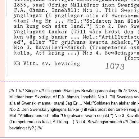
//// 1 //// Sånger //// tillegnade Sweriges Bewäringsmanskap för år 1855 
Militärer inom Sxverige. Af F.A. öhman. Innehåll: N:o 1. Till Sweriges yng
alla af Swensk=manna= stam! Jag Er ... Mel.:"Soldaten han älskar sin ku
N:o 2. Den Swenska ynglingens tankar (Till wåra bröst den tanken wäg si
Mel.:"Artilleristens ed", eller "Ur grufwans svarta schakt,") N:o 3. Kaval
(Trumpeterna oss kalla, Att kring ...) N:o 4. Bewärings=marsch //// (forts)
beväring t fy?.) ////