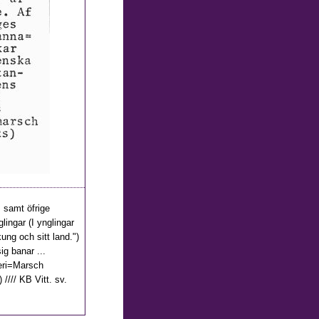
, samt öfrige
lingar (I ynglingar
ng och sitt land.")
g banar ...
leri=Marsch
 //// KB Vitt. sv.