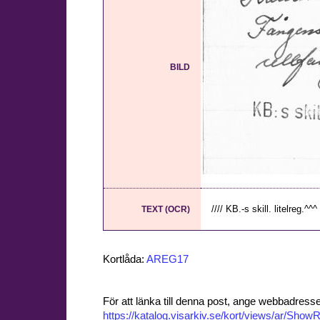
BILD
//// KB.-s skill. litelreg.^^^ 
TEXT (OCR)
Kortlåda:
AREG17
För att länka till denna post, ange webbadress
https://katalog.visarkiv.se/kort/views/ar/Sh