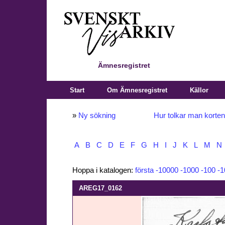
Ämnesregistret
Start
Om Ämnesregistret
Källor
»
Ny sökning
Hur tolkar man korte
A
B
C
D
E
F
G
H
I
J
K
L
M
N
Hoppa i katalogen:
första
-10000
-1000
-100
-1
AREG17_0162