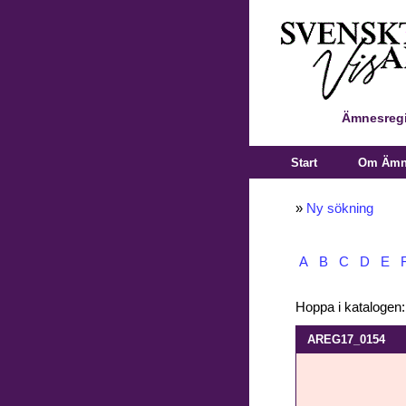
Ämnesregi
Start
Om Ämne
»
Ny sökning
A
B
C
D
E
Hoppa i katalogen
AREG17_0154