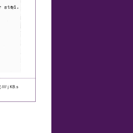
¦ //// j KB.s