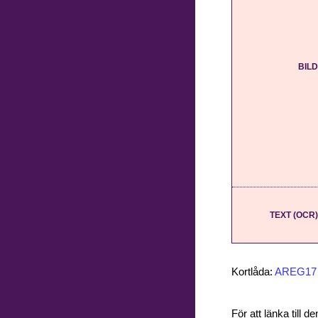
BILD
TEXT (OCR)
Kortlåda:
AREG17
För att länka till