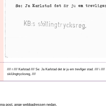
//// r //// Karlstad //// Se: Ja Karlstad det är ju em trevllger stad. //// i //// 
skiUingtrycksreg, ////
 denna post, ange webbadressen nedan.