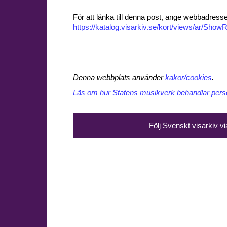
För att länka till denna post, ange webbadress
https://katalog.visarkiv.se/kort/views/ar/Sh
Denna webbplats använder
kakor/cookies
.
Läs om hur Statens musikverk behandlar perso
Följ Svenskt visarkiv v