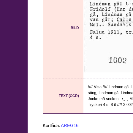
BILD
//// Visa //// Lindman gål 
sång, Lindman gå, Lindman
TEXT (OCR)
Jonke mä snoken . •„ .„ Me
Tryckeri 4 s. 8:ö //// 3 002 
Kortlåda:
AREG16