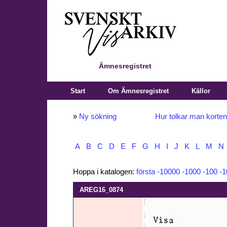
Ämnesregistret
Start
Om Ämnesregistret
Källor
»
Ny sökning
Hur tolkar man korte
A
B
C
D
E
F
G
H
I
J
K
L
M
N
Hoppa i katalogen:
första
-10000
-1000
-100
-1
AREG16_0874