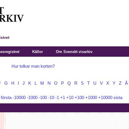
stret
sregistret
Källor
Om Svenskt visarkiv
Hur tolkar man korten?
F
G
H
I
J
K
L
M
N
O
P
Q
R
S
T
U
V
X
Y
Z
Å
:
första
-10000
-1000
-100
-10
-1
+1
+10
+100
+1000
+10000
sista