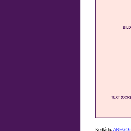
BILD
TEXT (OCR)
Kortlåda:
AREG16