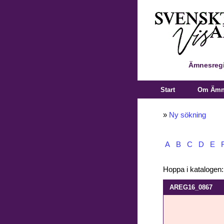
Ämnesregi
Start
Om Ämne
»
Ny sökning
A
B
C
D
E
Hoppa i katalogen
AREG16_0867