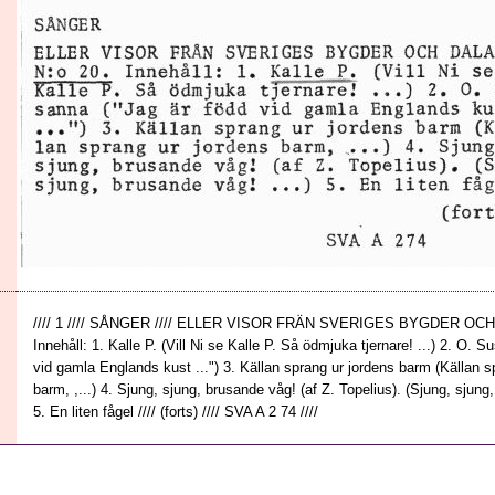
//// 1 //// SÅNGER //// ELLER VISOR FRÄN SVERIGES BYGDER OCH
Innehåll: 1. Kalle P. (Vill Ni se Kalle P. Så ödmjuka tjernare! ...) 2. O. 
vid gamla Englands kust ...") 3. Källan sprang ur jordens barm (Källan s
barm, ,...) 4. Sjung, sjung, brusande våg! (af Z. Topelius). (Sjung, sjung,
5. En liten fågel //// (forts) //// SVA A 2 74 ////