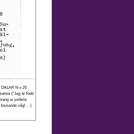
 DALAR N:o 20.
Susanna ("Jag är född
prang ur jordens
 brusande våg! ...)