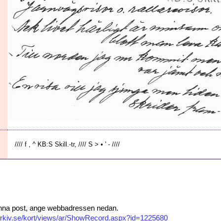
//// f , ^ KB:S Skill.-tr, //// S > • ' - ////
 denna post, ange webbadressen nedan.
isarkiv.se/kort/views/ar/ShowRecord.aspx?id=1225680