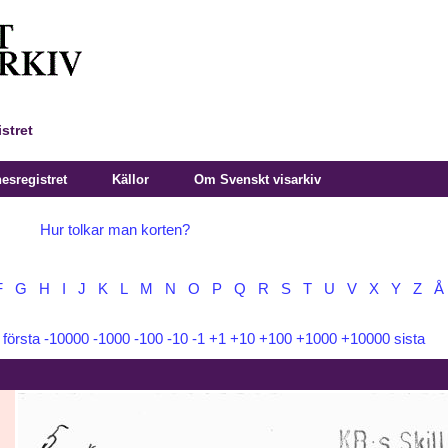
stret
sregistret
Källor
Om Svenskt visarkiv
Hur tolkar man korten?
F
G
H
I
J
K
L
M
N
O
P
Q
R
S
T
U
V
X
Y
Z
Å
:
första
-10000
-1000
-100
-10
-1
+1
+10
+100
+1000
+10000
sista