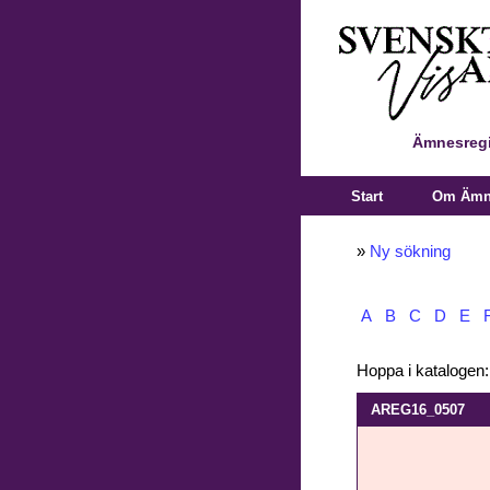
Ämnesregi
Start
Om Ämne
»
Ny sökning
A
B
C
D
E
Hoppa i katalogen
AREG16_0507