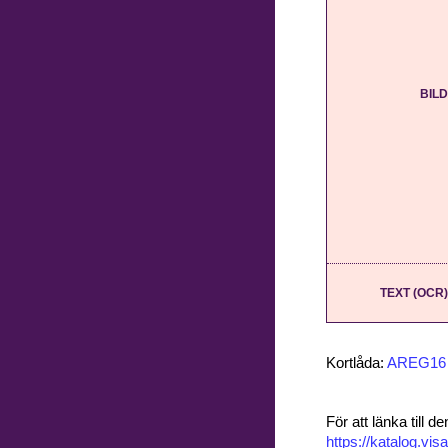
BILD
TEXT (OCR)
Kortlåda:
AREG16
För att länka till
https://katalog.v