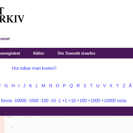
stret
sregistret
Källor
Om Svenskt visarkiv
Hur tolkar man korten?
F
G
H
I
J
K
L
M
N
O
P
Q
R
S
T
U
V
X
Y
Z
Å
:
första
-10000
-1000
-100
-10
-1
+1
+10
+100
+1000
+10000
sista