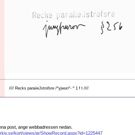
//// Recks paraiieJstrofsre /^yjwun^- ^ 1 f t ////
 denna post, ange webbadressen nedan.
isarkiv.se/kort/views/ar/ShowRecord.aspx?id=1225447