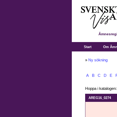
Ämnesregi
Start
Om Ämne
»
Ny sökning
A
B
C
D
E
Hoppa i katalogen
AREG16_0274