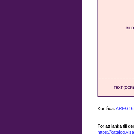
BILD
TEXT (OCR)
Kortlåda:
AREG16
För att länka till
https://katalog.v