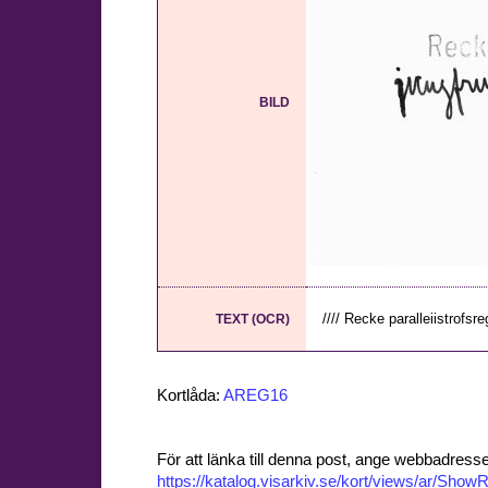
BILD
//// Recke paralleiistrofsreg
TEXT (OCR)
Kortlåda:
AREG16
För att länka till denna post, ange webbadress
https://katalog.visarkiv.se/kort/views/ar/Sh