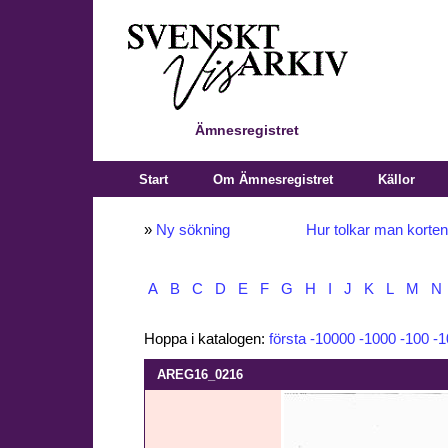
Ämnesregistret
Start
Om Ämnesregistret
Källor
»
Ny sökning
Hur tolkar man korte
A
B
C
D
E
F
G
H
I
J
K
L
M
N
Hoppa i katalogen:
första
-10000
-1000
-100
-1
AREG16_0216