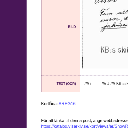
BILD
//// i --- — //// J //// KB;ssk
TEXT (OCR)
Kortlåda:
AREG16
För att länka till denna post, ange webbadress
https://katalog.visarkiv.se/kort/views/ar/Sh