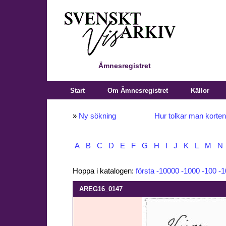
Ämnesregistret
Start
Om Ämnesregistret
Källor
»
Ny sökning
Hur tolkar man korte
A
B
C
D
E
F
G
H
I
J
K
L
M
N
Hoppa i katalogen:
första
-10000
-1000
-100
-1
AREG16_0147