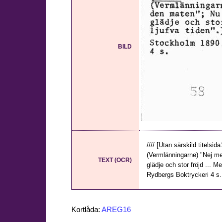
BILD
//// [Utan särskild titelsi
(Vermlänningarne) "Nej me
TEXT (OCR)
glädje och stor fröjd ... M
Rydbergs Boktryckeri 4 s. 8
Kortlåda:
AREG16