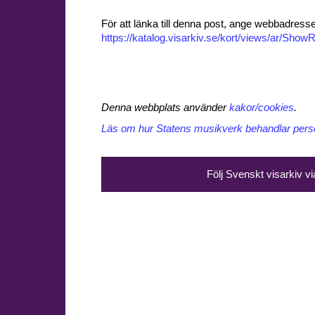
För att länka till denna post, ange webbadress
https://katalog.visarkiv.se/kort/views/ar/Sh
Denna webbplats använder
kakor/cookies
.
Läs om hur Statens musikverk behandlar perso
Följ Svenskt visarkiv v