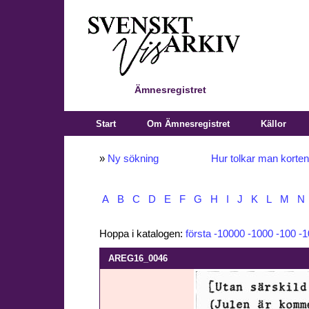
Ämnesregistret
Start
Om Ämnesregistret
Källor
»
Ny sökning
Hur tolkar man korte
A
B
C
D
E
F
G
H
I
J
K
L
M
N
Hoppa i katalogen:
första
-10000
-1000
-100
-1
AREG16_0046