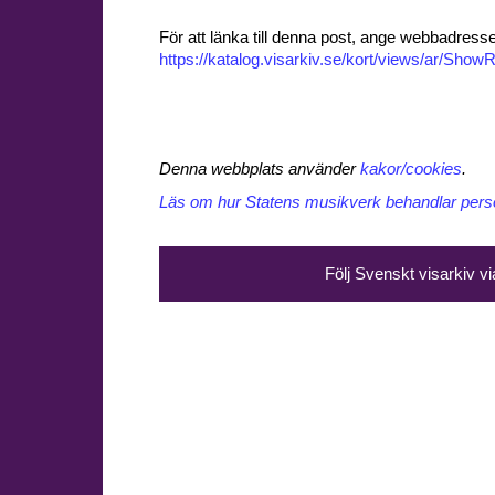
För att länka till denna post, ange webbadress
https://katalog.visarkiv.se/kort/views/ar/Sh
Denna webbplats använder
kakor/cookies
.
Läs om hur Statens musikverk behandlar perso
Följ Svenskt visarkiv v