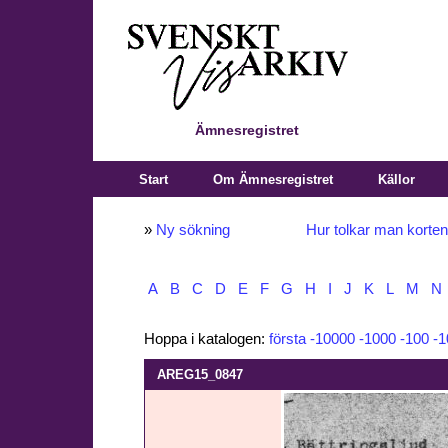
Ämnesregistret
Start
Om Ämnesregistret
Källor
»
Ny sökning
Hur tolkar man korte
A
B
C
D
E
F
G
H
I
J
K
L
M
N
Hoppa i katalogen:
första
-10000
-1000
-100
-1
AREG15_0847