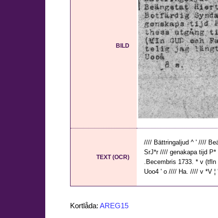
BILD
//// Bättringaljud ^ ' //// 
SrJ*r //// genakapa tijd P
TEXT (OCR)
.Becembris 1733. * v (tfln 
Uoo4 ' o //// Ha. //// v *V ¦ 'i
Kortlåda:
AREG15