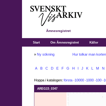
Ämnesregistret
Start
Om Ämnesregistret
Källor
»
Ny sökning
Hur tolkar man korte
A
B
C
D
E
F
G
H
I
J
K
L
M
N
Hoppa i katalogen:
första
-10000
-1000
-100
-1
AREG15_0347