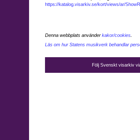
https://katalog.visarkiv.se/kort/views/ar/Sh
Denna webbplats använder
kakor/cookies
.
Läs om hur Statens musikverk behandlar perso
Följ Svenskt visarkiv v