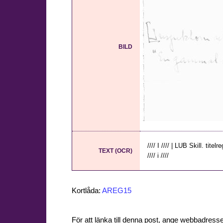
BILD
//// I //// | LUB Skill. titelre
TEXT (OCR)
//// i ////
Kortlåda:
AREG15
För att länka till denna post, ange webbadress