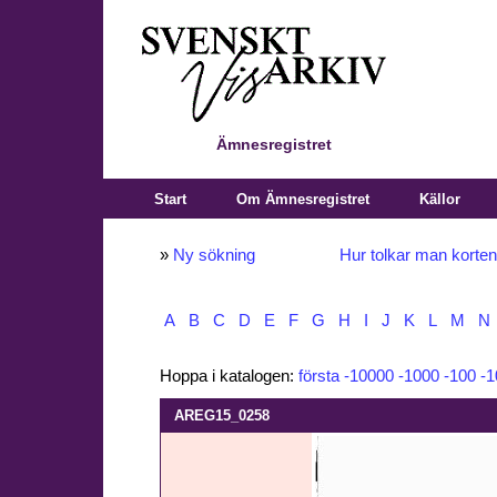
Ämnesregistret
Start
Om Ämnesregistret
Källor
»
Ny sökning
Hur tolkar man korte
A
B
C
D
E
F
G
H
I
J
K
L
M
N
Hoppa i katalogen:
första
-10000
-1000
-100
-1
AREG15_0258