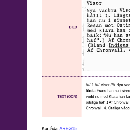
BILD
//// 1 //// Visor //// Nya v
första Frans han nu i sinn
verld nu med Klara han far,
TEXT (OCR)
ödsliga haf".) Af Chronvall.
Chronvall. 4. Otaliga vågor v
Kortlåda:
AREG15