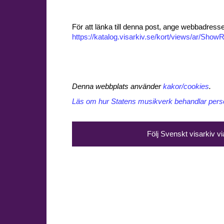
För att länka till denna post, ange webbadress
https://katalog.visarkiv.se/kort/views/ar/Sh
Denna webbplats använder
kakor/cookies
.
Läs om hur Statens musikverk behandlar perso
Följ Svenskt visarkiv v