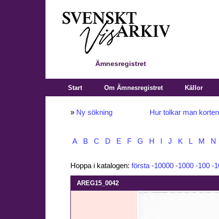
Ämnesregistret
Start
Om Ämnesregistret
Källor
»
Ny sökning
Hur tolkar man korte
A
B
C
D
E
F
G
H
I
J
K
L
M
N
Hoppa i katalogen:
första
-10000
-1000
-100
-1
AREG15_0042