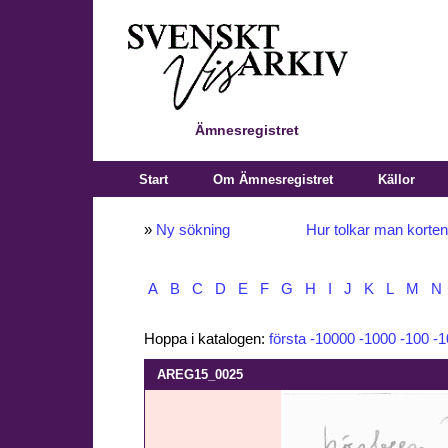
Ämnesregistret
Start
Om Ämnesregistret
Källor
»
Ny sökning
Hur tolkar man korte
A
B
C
D
E
F
G
H
I
J
K
L
M
N
Hoppa i katalogen:
första
-10000
-1000
-100
-1
AREG15_0025