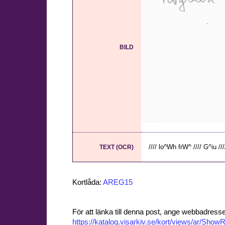
BILD
//// lo^Wh frW^ //// G^iu ///
TEXT (OCR)
Kortlåda:
AREG15
För att länka till denna post, ange webbadress
https://katalog.visarkiv.se/kort/views/ar/Sh