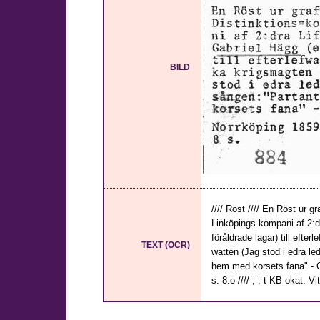
BILD
//// Röst //// En Röst ur 
Linköpings kompani af 2:d
föråldrade lagar) till efte
TEXT (OCR)
watten (Jag stod i edra le
hem med korsets fana" - Öf
s. 8:o //// ; ; t KB okat. Vit