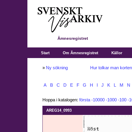
Ämnesregistret
Start
Om Ämnesregistret
Källor
»
Ny sökning
Hur tolkar man korte
A
B
C
D
E
F
G
H
I
J
K
L
M
N
Hoppa i katalogen:
första
-10000
-1000
-100
-1
AREG14_0993