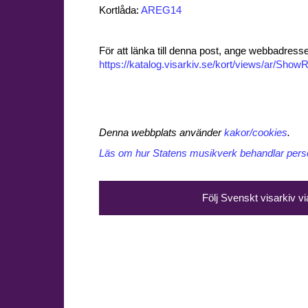
Kortlåda:
AREG14
För att länka till denna post, ange webbadress
https://katalog.visarkiv.se/kort/views/ar/Sh
Denna webbplats använder
kakor/cookies
.
Läs om hur Statens musikverk behandlar perso
Följ Svenskt visarkiv v