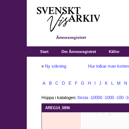
Ämnesregistret
Start
Om Ämnesregistret
Källor
»
Ny sökning
Hur tolkar man korte
A
B
C
D
E
F
G
H
I
J
K
L
M
N
Hoppa i katalogen:
första
-10000
-1000
-100
-1
AREG14_0896