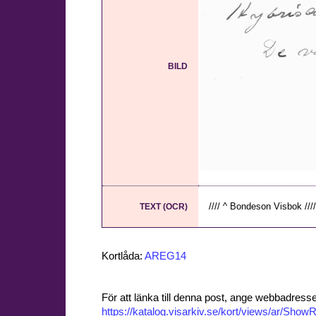
BILD
//// ^ Bondeson Visbok //// 
TEXT (OCR)
Kortlåda:
AREG14
För att länka till denna post, ange webbadress
https://katalog.visarkiv.se/kort/views/ar/Sh