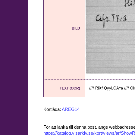
BILD
//// RiXf QyyLOA^a //// OkT
TEXT (OCR)
Kortlåda:
AREG14
För att länka till denna post, ange webbadress
https://katalog.visarkiv.se/kort/views/ar/Sh