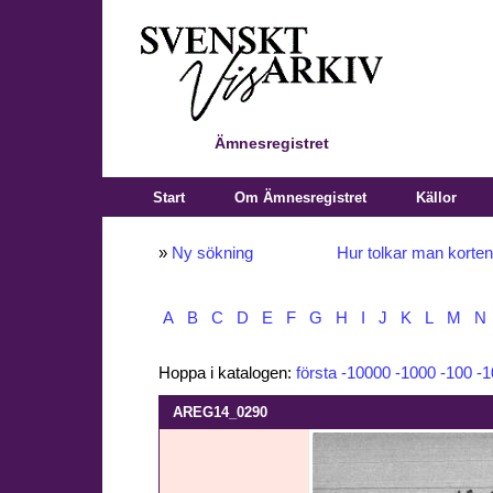
Ämnesregistret
Start
Om Ämnesregistret
Källor
»
Ny sökning
Hur tolkar man korte
A
B
C
D
E
F
G
H
I
J
K
L
M
N
Hoppa i katalogen:
första
-10000
-1000
-100
-1
AREG14_0290