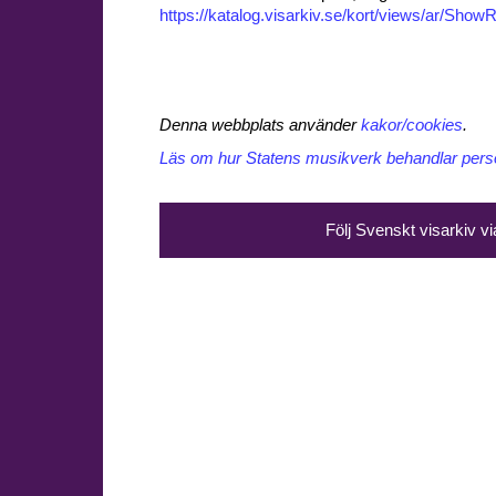
https://katalog.visarkiv.se/kort/views/ar/Sh
Denna webbplats använder
kakor/cookies
.
Läs om hur Statens musikverk behandlar perso
Följ Svenskt visarkiv v