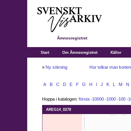
Ämnesregistret
Start
Om Ämnesregistret
Källor
»
Ny sökning
Hur tolkar man korte
A
B
C
D
E
F
G
H
I
J
K
L
M
N
Hoppa i katalogen:
första
-10000
-1000
-100
-1
AREG14_0278