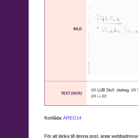
BILD
//// LUB Ski!l. titelreg. ////
TEXT (OCR)
//// i i ////
Kortlåda:
AREG14
För att länka till denna post, ange webbadress