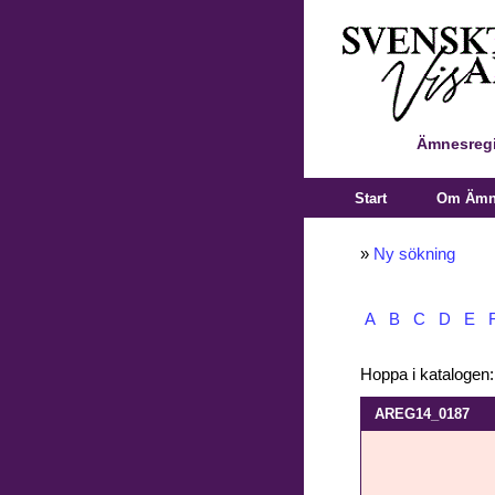
Ämnesregi
Start
Om Ämne
»
Ny sökning
A
B
C
D
E
Hoppa i katalogen
AREG14_0187