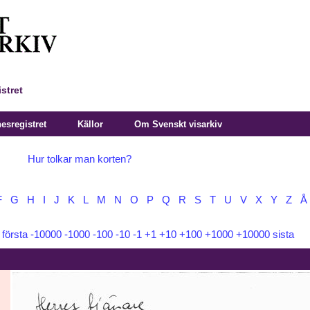
stret
sregistret
Källor
Om Svenskt visarkiv
Hur tolkar man korten?
F
G
H
I
J
K
L
M
N
O
P
Q
R
S
T
U
V
X
Y
Z
Å
:
första
-10000
-1000
-100
-10
-1
+1
+10
+100
+1000
+10000
sista