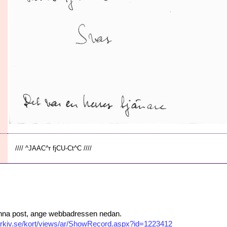
//// ^JAAC^r fjCU-Ct^C ////
 denna post, ange webbadressen nedan.
isarkiv.se/kort/views/ar/ShowRecord.aspx?id=1223412