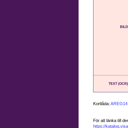
BILD
TEXT (OCR)
Kortlåda:
AREG14
För att länka till
https://katalog.v