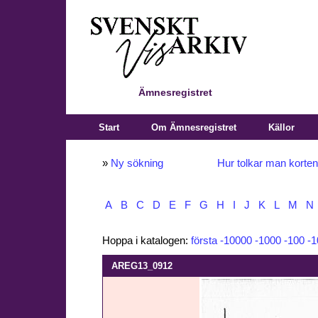
Ämnesregistret
Start
Om Ämnesregistret
Källor
»
Ny sökning
Hur tolkar man korte
A
B
C
D
E
F
G
H
I
J
K
L
M
N
Hoppa i katalogen:
första
-10000
-1000
-100
-1
AREG13_0912