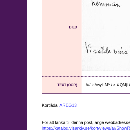
BILD
//// kiAwyii-M^ \ > 4 QMjl 
TEXT (OCR)
Kortlåda:
AREG13
För att länka till denna post, ange webbadress
https://katalog.visarkiv.se/kort/views/ar/Sh