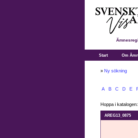
Ämnesregi
Start
Om Ämne
»
Ny sökning
A
B
C
D
E
Hoppa i katalogen
AREG13_0875