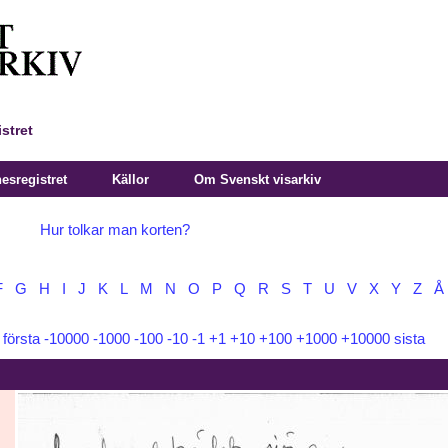
stret
sregistret
Källor
Om Svenskt visarkiv
Hur tolkar man korten?
F
G
H
I
J
K
L
M
N
O
P
Q
R
S
T
U
V
X
Y
Z
Å
:
första
-10000
-1000
-100
-10
-1
+1
+10
+100
+1000
+10000
sista