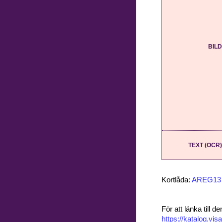
BILD
TEXT (OCR)
Kortlåda:
AREG13
För att länka till
https://katalog.v