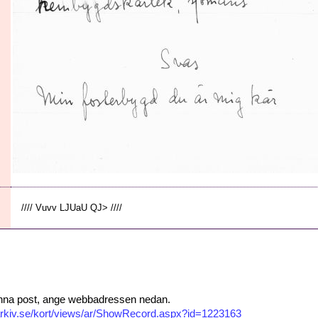
//// Vuvv LJUaU QJ> ////
 denna post, ange webbadressen nedan.
isarkiv.se/kort/views/ar/ShowRecord.aspx?id=1223163