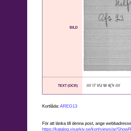
BILD
//// I7 VU W 4(?r ////
TEXT (OCR)
Kortlåda:
AREG13
För att länka till denna post, ange webbadress
https://katalog.visarkiv.se/kort/views/ar/Sh