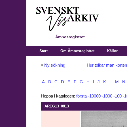
Ämnesregistret
Start
Om Ämnesregistret
Källor
»
Ny sökning
Hur tolkar man korte
A
B
C
D
E
F
G
H
I
J
K
L
M
N
Hoppa i katalogen:
första
-10000
-1000
-100
-1
AREG13_0813