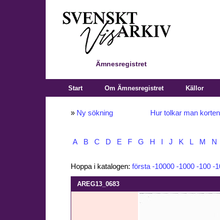
Ämnesregistret
Start
Om Ämnesregistret
Källor
»
Ny sökning
Hur tolkar man korte
A
B
C
D
E
F
G
H
I
J
K
L
M
N
Hoppa i katalogen:
första
-10000
-1000
-100
-1
AREG13_0683