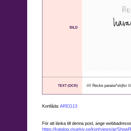
BILD
//// Recke paraiia^strjfsr //
TEXT (OCR)
Kortlåda:
AREG13
För att länka till denna post, ange webbadress
https://katalog.visarkiv.se/kort/views/ar/Sh