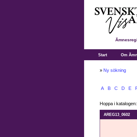
Ämnesregi
Start
Om Ämne
»
Ny sökning
A
B
C
D
E
Hoppa i katalogen
AREG13_0602