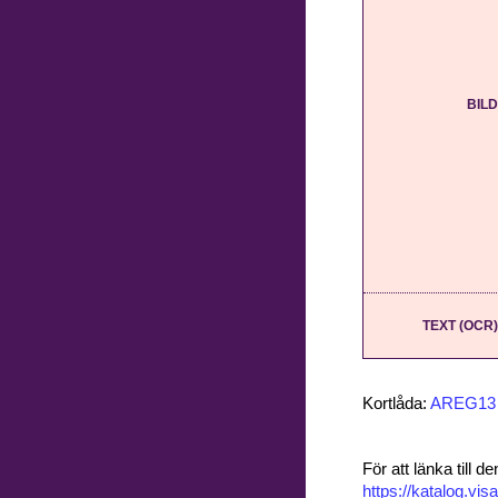
BILD
TEXT (OCR)
Kortlåda:
AREG13
För att länka till
https://katalog.v