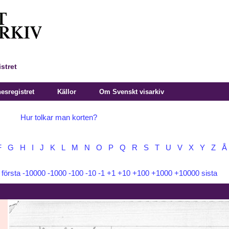
stret
sregistret
Källor
Om Svenskt visarkiv
Hur tolkar man korten?
F
G
H
I
J
K
L
M
N
O
P
Q
R
S
T
U
V
X
Y
Z
Å
:
första
-10000
-1000
-100
-10
-1
+1
+10
+100
+1000
+10000
sista