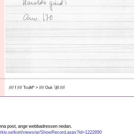
//// f //// TcuM* > //// Ouir. \}0 ////
 denna post, ange webbadressen nedan.
isarkiv.se/kort/views/ar/ShowRecord.aspx?id=1222890