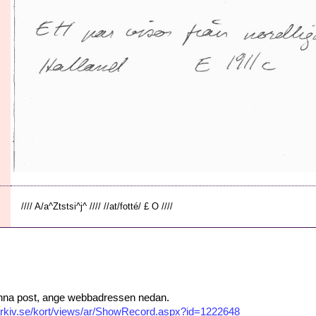
//// A/a^Ztstsi^j^ //// //at/fotté/ £ O ////
 denna post, ange webbadressen nedan.
isarkiv.se/kort/views/ar/ShowRecord.aspx?id=1222648