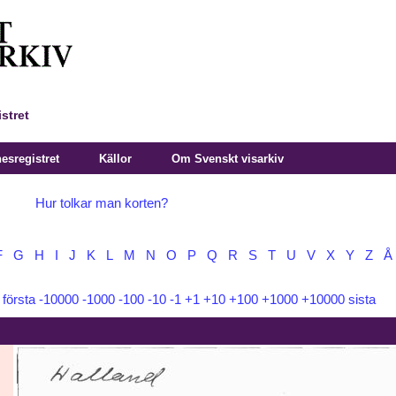
stret
sregistret
Källor
Om Svenskt visarkiv
Hur tolkar man korten?
F
G
H
I
J
K
L
M
N
O
P
Q
R
S
T
U
V
X
Y
Z
Å
:
första
-10000
-1000
-100
-10
-1
+1
+10
+100
+1000
+10000
sista