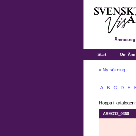
Ämnesregi
Start
Om Ämne
»
Ny sökning
A
B
C
D
E
Hoppa i katalogen
AREG13_0360