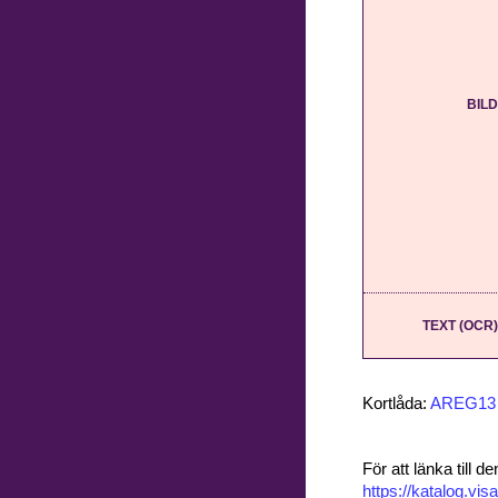
BILD
TEXT (OCR)
Kortlåda:
AREG13
För att länka till
https://katalog.v