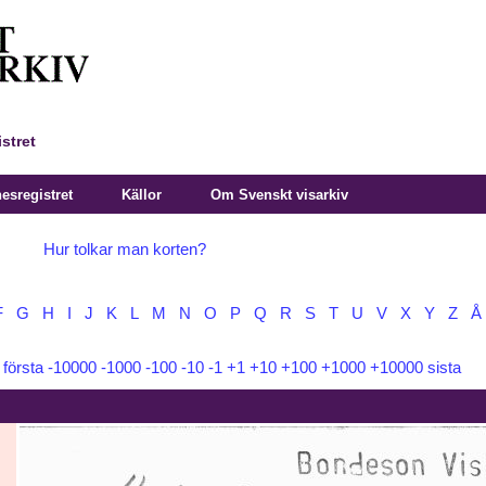
stret
sregistret
Källor
Om Svenskt visarkiv
Hur tolkar man korten?
F
G
H
I
J
K
L
M
N
O
P
Q
R
S
T
U
V
X
Y
Z
Å
:
första
-10000
-1000
-100
-10
-1
+1
+10
+100
+1000
+10000
sista