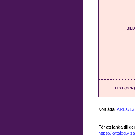
BILD
TEXT (OCR)
Kortlåda:
AREG13
För att länka till
https://katalog.v