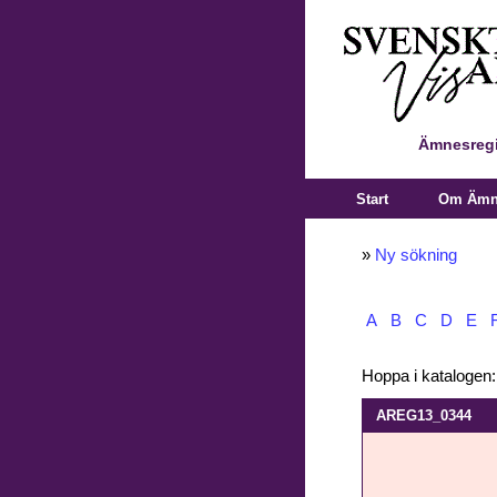
Ämnesregi
Start
Om Ämne
»
Ny sökning
A
B
C
D
E
Hoppa i katalogen
AREG13_0344