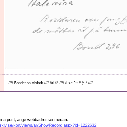
//// Bondeson Visbok //// //tLfé //// /i <e ^ t /*¦¦*-* ////
 denna post, ange webbadressen nedan.
isarkiv.se/kort/views/ar/ShowRecord.aspx?id=1222632