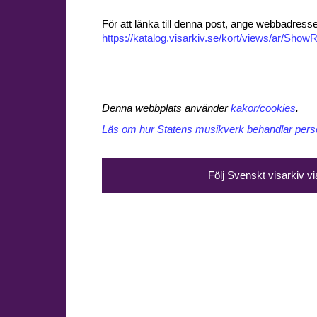
För att länka till denna post, ange webbadress
https://katalog.visarkiv.se/kort/views/ar/Sh
Denna webbplats använder
kakor/cookies
.
Läs om hur Statens musikverk behandlar perso
Följ Svenskt visarkiv v