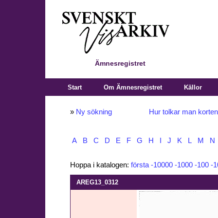
Ämnesregistret
Start
Om Ämnesregistret
Källor
»
Ny sökning
Hur tolkar man korte
A
B
C
D
E
F
G
H
I
J
K
L
M
N
Hoppa i katalogen:
första
-10000
-1000
-100
-1
AREG13_0312