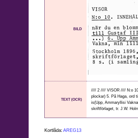
BILD
//// 2 //// VISOR //// N:o
plockar) 5. På Haga, ord t
TEXT (OCR)
is(Upp, Ammaryllisi Vakna,
skriftförlaget, tr. J.W. Ho
Kortlåda:
AREG13