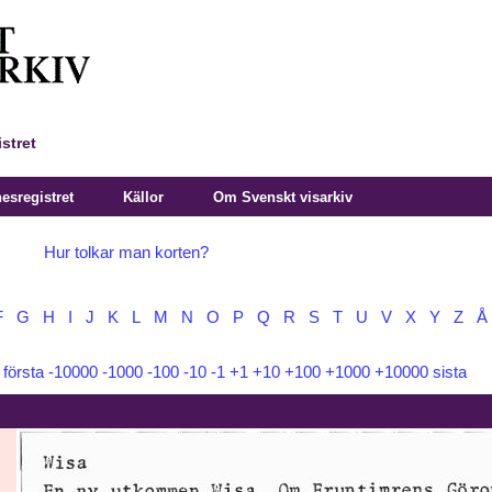
stret
sregistret
Källor
Om Svenskt visarkiv
Hur tolkar man korten?
F
G
H
I
J
K
L
M
N
O
P
Q
R
S
T
U
V
X
Y
Z
Å
:
första
-10000
-1000
-100
-10
-1
+1
+10
+100
+1000
+10000
sista