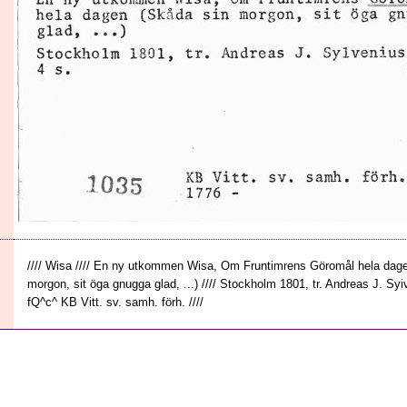
//// Wisa //// En ny utkommen Wisa, Om Fruntimrens Göromål hela dag
morgon, sit öga gnugga glad, ...) //// Stockholm 1801, tr. Andreas J. Syiv
fQ^c^ KB Vitt. sv. samh. förh. ////