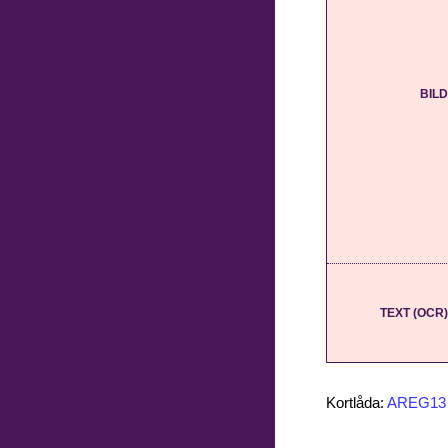
BILD
TEXT (OCR)
Kortlåda:
AREG13