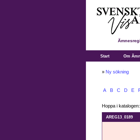
Ämnesregi
Start
Om Ämne
»
Ny sökning
A
B
C
D
E
Hoppa i katalogen
AREG13_0189