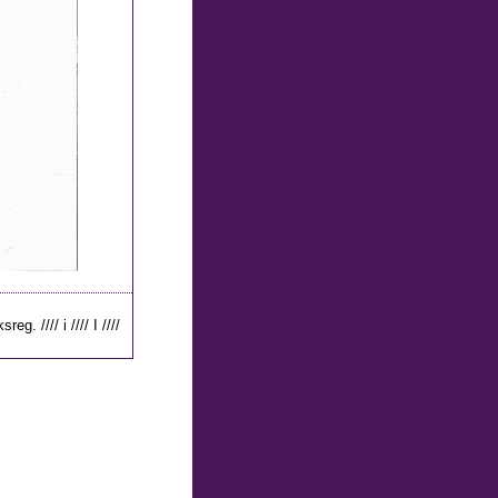
eg. //// i //// I ////