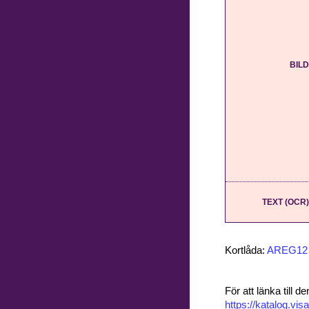
BILD
TEXT (OCR)
Kortlåda:
AREG12
För att länka till
https://katalog.v