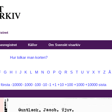
stret
sregistret
Källor
Om Svenskt visarkiv
Hur tolkar man korten?
F
G
H
I
J
K
L
M
N
O
P
Q
R
S
T
U
V
X
Y
Z
Å
:
första
-10000
-1000
-100
-10
-1
+1
+10
+100
+1000
+10000
sista