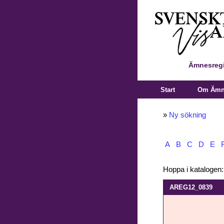
Ämnesregi
Start
Om Ämne
»
Ny sökning
A
B
C
D
E
Hoppa i katalogen
AREG12_0839