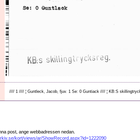
//// 1 //// ¦ Guntleck, Jacob, fjuv. 1 Se: 0 Guntiack //// ¦ KB:S skillingtrycksr
 denna post, ange webbadressen nedan.
isarkiv.se/kort/views/ar/ShowRecord.aspx?id=1222090