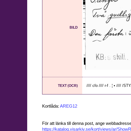
BILD
//// cfo //// r-f . ¦ • //// /ST
TEXT (OCR)
Kortlåda:
AREG12
För att länka till denna post, ange webbadress
https://katalog.visarkiv.se/kort/views/ar/Sh