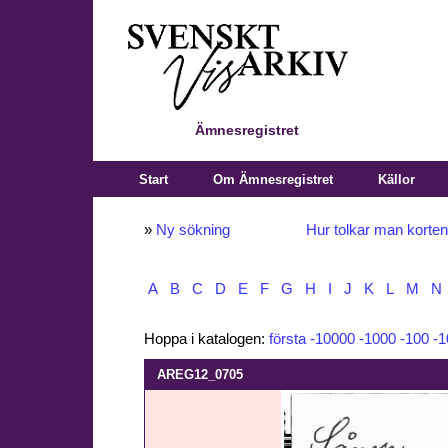
Ämnesregistret
Start
Om Ämnesregistret
Källor
»
Ny sökning
Hur tolkar man korte
A
B
C
D
E
F
G
H
I
J
K
L
M
N
Hoppa i katalogen:
första
-10000
-1000
-100
-1
AREG12_0705